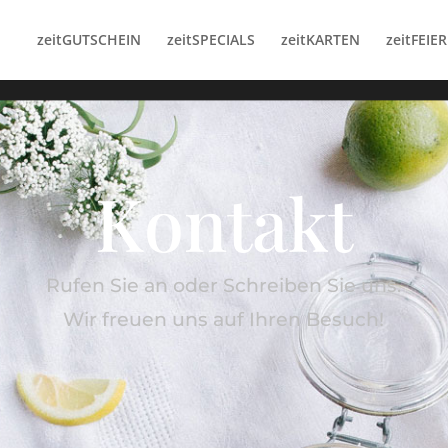
zeitGUTSCHEIN
zeitSPECIALS
zeitKARTEN
zeitFEIE
Kontakt
Rufen Sie an oder Schreiben Sie uns.
Wir freuen uns auf Ihren Besuch!