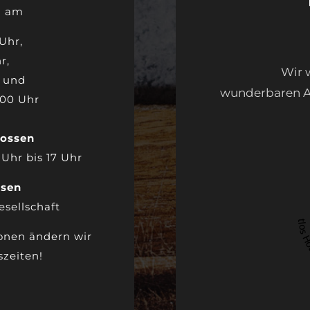
a am
Uhr,
r,
Wir 
r und
wunderbaren Ab
:00 Uhr
lossen
1 Uhr bis 17 Uhr
ssen
esellschaft
zeitl
sonen ändern wir
zeiten!