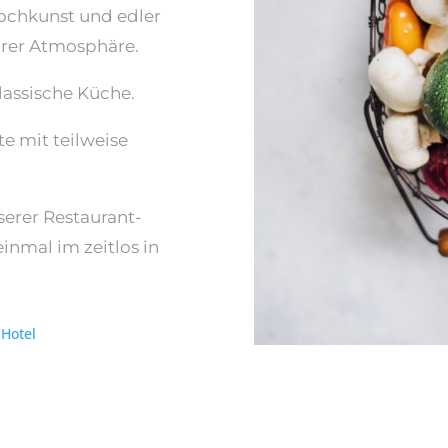
ochkunst und edler
iärer Atmosphäre.
klassische Küche.
te mit teilweise
serer Restaurant-
inmal im zeitlos in
 Hotel