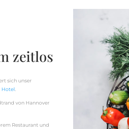
 zeitlos
rt sich unser
m
Hotel
.
dtrand von Hannover
.
serem Restaurant und