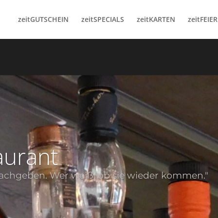
zeitGUTSCHEIN
zeitSPECIALS
zeitKARTEN
zeitFEIE
taurant
achgeben. Wer weiß, ob sie wieder kommen."